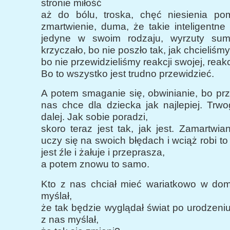
stronie miłość
aż do bólu, troska, chęć niesienia po
zmartwienie, duma, że takie inteligentne 
jedyne w swoim rodzaju, wyrzuty sumi
krzyczało, bo nie poszło tak, jak chcieliśmy
bo nie przewidzieliśmy reakcji swojej, reakc
Bo to wszystko jest trudno przewidzieć.
A potem smaganie się, obwinianie, bo pr
nas chce dla dziecka jak najlepiej. Trw
dalej. Jak sobie poradzi,
skoro teraz jest tak, jak jest. Zamartwian
uczy się na swoich błędach i wciąż robi t
jest źle i żałuje i przeprasza,
a potem znowu to samo.
Kto z nas chciał mieć wariatkowo w do
myślał,
że tak będzie wyglądał świat po urodzeni
z nas myślał,