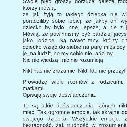
Swoje pięć groszy dorzuca dalsza rodz
którzy mówią,
że jak żyją to takiego dziecka nie wid
poradziliby sobie lepiej, że jakby oni w
dziecko by było inne, lepsze, a nie z
Mówią, że powinniśmy być bardziej jacyś 
jako rodzice. Są nawet tacy, którzy ch
dziecko wziąć do siebie na parę miesięcy
je „na ludzi”, bo my sobie nie radzimy.
Nic nie wiedzą i nic nie rozumieją.
Nikt nas nie zrozumie. Nikt, kto nie przeżył 
Prowadzę wiele rozmów z rodzicami, n
matkami.
Opisują swoje doświadczenia.
To są takie doświadczenia, których nikt
mieć. Tak ogromne emocje, tak skrajne o
swojego dziecka. Wszystkie emocje: zło
bezradność, żal, trudność w zrozumieniu