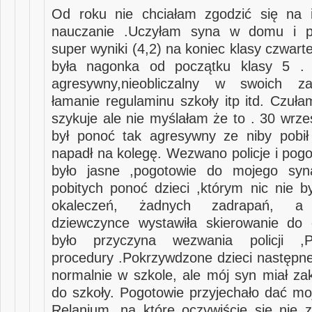
Od roku nie chciałam zgodzić się na i
nauczanie .Uczyłam syna w domu i pr
super wyniki (4,2) na koniec klasy czwar
była nagonka od początku klasy 5 . 
agresywny,nieobliczalny w swoich za
łamanie regulaminu szkoły itp itd. Czuła
szykuje ale nie myślałam że to . 30 wrze
był ponoć tak agresywny ze niby pobił
napadł na kolegę. Wezwano policje i pogo
było jasne ,pogotowie do mojego sy
pobitych ponoć dzieci ,którym nic nie b
okaleczeń, żadnych zadrapań, a h
dziewczynce wystawiła skierowanie do 
było przyczyna wezwania policji ,
procedury .Pokrzywdzone dzieci następne
normalnie w szkole, ale mój syn miał zak
do szkoły. Pogotowie przyjechało dać m
Relanium ,na które oczywiście się nie 