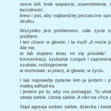
serce ból, brak wsparcia, osamotnienie, 
bezsilność,
krew i pot, aby najbardziej prozaiczne sp
skutku.
Wszystko jest problemem, całe życie to
problem.
I ten chaos w głowie, i ta myśl „A może 
Ale nie,
to tak dopiero teraz mi się porobiło”. 
koncentracji, szukanie czegoś i zapomin
szukało, rozkojarzenie
w rozmowie, w pracy, w głowie, w życiu.
I tak naprawdę pytanie kim ja jestem i 
matką adhad-ka
i jestem po to, aby mu pomagać. To utra
utrata siebie. Utrata siebie. A nikt nie chce 
Stąd agresja wobec siebie, dziecka i świat