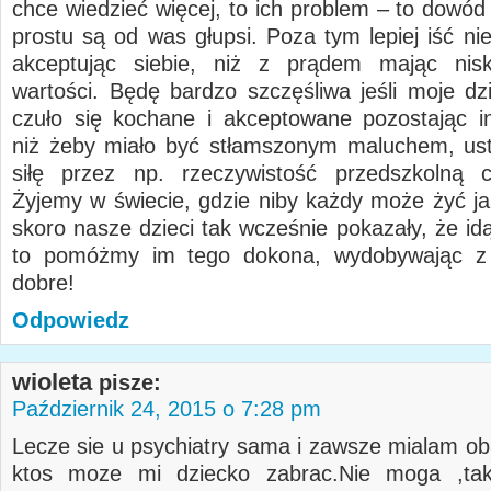
chce wiedzieć więcej, to ich problem – to dowód
prostu są od was głupsi. Poza tym lepiej iść ni
akceptując siebie, niż z prądem mając nisk
wartości. Będę bardzo szczęśliwa jeśli moje dz
czuło się kochane i akceptowane pozostając in
niż żeby miało być stłamszonym maluchem, us
siłę przez np. rzeczywistość przedszkolną c
Żyjemy w świecie, gdzie niby każdy może żyć ja
skoro nasze dzieci tak wcześnie pokazały, że id
to pomóżmy im tego dokona, wydobywając z 
dobre!
Odpowiedz
wioleta
pisze:
Październik 24, 2015 o 7:28 pm
Lecze sie u psychiatry sama i zawsze mialam ob
ktos moze mi dziecko zabrac.Nie moga ,ta