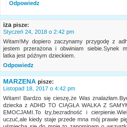
Odpowiedz
iza
pisze:
Styczeń 24, 2018 o 2:42 pm
Witam!My dopiero zaczynamy przygodę z adhd
jestem przerażona i obwiniam siebie.Synek m
latka jest późnym dzieckiem.
Odpowiedz
MARZENA
pisze:
Listopad 18, 2017 o 4:42 pm
Witam! Bardzo się cieszę,że Was znalazłam.By
dziecka z ADHD TO CIĄGŁA WALKA Z SAMY
EMOCJAMI.To łzy,bezradność i cierpienie.Wie
uczuć,ale kiedy staje przede mna mój prawie pię
uśmiecha się do mnie to zapominam o wszystk