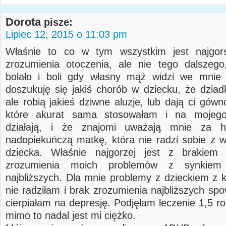
Dorota
pisze:
Lipiec 12, 2015 o 11:03 pm
Właśnie to co w tym wszystkim jest najgor
zrozumienia otoczenia, ale nie tego dalszego,
bolało i boli gdy własny mąż widzi we mnie 
doszukuję się jakiś chorób w dziecku, że dziad
ale robią jakieś dziwne aluzje, lub dają ci gów
które akurat sama stosowałam i na mojeg
działają, i że znajomi uważają mnie za hi
nadopiekuńczą matkę, która nie radzi sobie z
dziecka. Właśnie najgorzej jest z brakiem a
zrozumienia moich problemów z synkiem
najbliższych. Dla mnie problemy z dzieckiem z k
nie radziłam i brak zrozumienia najbliższych sp
cierpiałam na depresję. Podjęłam leczenie 1,5 r
mimo to nadal jest mi ciężko.