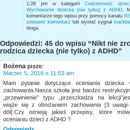
1:28 pm w kategorii
Codzienność dzi
Wychowanie dziecka (nie tylko) z ADHD
. M
komentarze tego wpisu przy pomocy kanału
RS
zostawić komentarz
lub wysłać sygnał
trackb
bloga.
Odpowiedzi: 45 do wpisu “Nikt nie zr
rodzica dziecka (nie tylko) z ADHD”
Bożena
pisze:
Marzec 5, 2018 o 11:03 am
Mam pytanie dotyczące oceniania dziecka
zachowania.Nasza szkoła jest bardzo restrykcyjn
„przewinienie” typu „przeszkadza na lekcji”j
wiąże się z obniżaniem zachowania [3 uwagi-
dół].Czy istnieją jakieś przepisy, które mó
ocenianiu dzieci z ADHD ?
Odpowiedz