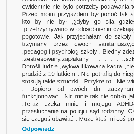
ewidentnie nie było potrzeby podawania t
Przed moim przyjazdem był ponoć tak a
kto by nie był ,gdyby go siła gdzie
,przetrzymywano w odosobnieniu czekając 
pogotowie. Jak przyjechałam do szkoły
trzymany przez dwóch sanitariuszy,o
,pedagog i psycholog szkoły . Biedny zde
,zestresowany,zapłakany …………..sz
Dorośli ludzie ,wykwalifikowana kadra ,n
pradzić z 10 latkiem . Nie potrafią do nieg
stosują takie sztuczki . Przykre to . Nie w
. Dopiero od dwóch dni zaczynam
funkcjonować . Nic mnie tak nie dobiło ja
.Teraz czeka mnie i mojego ADHD-
przesłuchanie na policji i sąd rodzinny 
sie czegoś obawiać . Może ktoś mi coś po
Odpowiedz