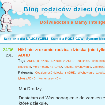
Blog rodziców dzieci (n
Doświadczenia Mamy Intelig
Szkolenie dla NAUCZYCIELI
Kurs dla RODZICÓW
System Mot
24/06
Nikt nie zrozumie rodzica dziecka (nie tylk
ADHD
2015
Tagi:
,
,
,
ADHD u dzieci
Dziecko z ADHD
edukacja
komunika
,
,
,
,
dzieckiem
Moje metody na ADHD
rodzina
wychowanie
zachowa
Kategoria:
,
Codzienność dziecka z ADHD
Wychowanie dziecka
|
tylko) z ADHD
Komentarzy: 45 »
Moi Drodzy,
Dostałam od Was ponaglenie do zamieszcz
które dziękuję.