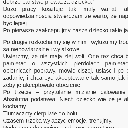
dobrze panstwo prowadza dziecko.”
Duzo pracy kosztuje taki maly wariat, a
odpowiedzialnoscia stwierdzam ze warto, ze n
byc lepiej.
Po pierwsze zaakceptujmy nasze dziecko takie ja
Po drugie rozkochajmy się w nim i wyluzujmy tr
sa niepowtarzalne i wyjatkowe.
Uwierzmy, ze nie maja zlej woli. One tez chca 
pamietac o wszystkich pierdolach pamiet
obietnicach poprawy, mowic ciszej, usiasc i po 
zadanie, i chca byc akceptowane tak samo jak
zeby je akceptowalo otoczenie.
Po trzecie – przytulanie mizianie calowanie
Absolutna podstawa. Niech dziecko wie ze je a
kochamy.
Tlumaczmy cierpliwie do bolu.
Czasem trzeba wylaczyc emocje, trenujmy.
Podejdzmy do swojego adhdowca pozytywnie.