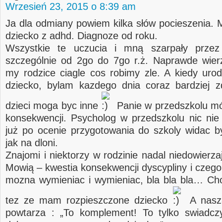
Wrzesień 23, 2015 o 8:39 am
Ja dla odmiany powiem kilka słów pocieszenia. 
dziecko z adhd. Diagnoze od roku.
Wszystkie te uczucia i mną szarpały przez
szczególnie od 2go do 7go r.ż. Naprawde wier
my rodzice ciagle cos robimy zle. A kiedy urod
dziecko, bylam kazdego dnia coraz bardziej 
dzieci moga byc inne
Panie w przedszkolu mó
konsekwencji. Psycholog w przedszkolu nic nie
już po ocenie przygotowania do szkoly widac b
jak na dloni.
Znajomi i niektorzy w rodzinie nadal niedowierza
Mowią – kwestia konsekwencji dyscypliny i czego
mozna wymieniac i wymieniac, bla bla bla… Ch
tez ze mam rozpieszczone dziecko
A nasza
powtarza : „To komplement! To tylko swiadcz