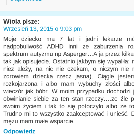
Wiola
pisze:
Wrzesień 13, 2015 o 9:03 pm
Moje dziecko ma 7 lat i jedni lekarze m
nadpobuliwość ADHD inni ze zaburzenia r
spektrum autyzmu np Asperger…A ja przez kilka l
tak jak opisujecie. Ostatnio jakbym się wypaliła:
niez ależy, na nic nie czekam, o niczym nie
zdrowiem dziecka rzecz jasna). Ciągle jest
rozkojarzona i albo mam wybuchy złości albo
wieczór jak bóbr. W moim przypadku dochodzi j
obwinianie siebie za ten stan rzeczy….ze źle 
swoim życiem i tak to się potoczyło albo ze t
Trudno mi to wszystko zaakceptować i unieść.
mężu mam małe wsparcie.
Odpowiedz