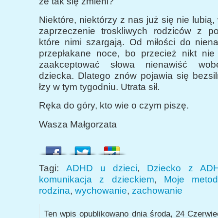
że tak się zmieni?
Niektóre, niektórzy z nas już się nie lubią
zaprzeczenie troskliwych rodziców z p
które nimi szargają. Od miłości do niena
przepłakane noce, bo przecież nikt nie 
zaakceptować słowa nienawiść wob
dziecka. Dlatego znów pojawia się bezsil
łzy w tym tygodniu. Utrata sił.
Ręka do góry, kto wie o czym piszę.
Wasza Małgorzata
Tagi:
ADHD u dzieci
,
Dziecko z AD
komunikacja z dzieckiem
,
Moje meto
rodzina
,
wychowanie
,
zachowanie
Ten wpis opublikowano dnia środa, 24 Czerwie