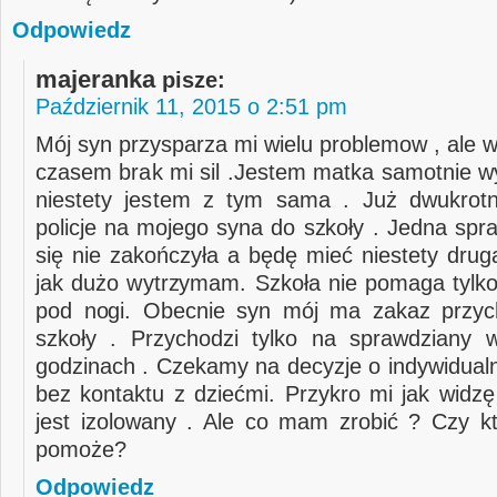
Odpowiedz
majeranka
pisze:
Październik 11, 2015 o 2:51 pm
Mój syn przysparza mi wielu problemow , ale 
czasem brak mi sil .Jestem matka samotnie w
niestety jestem z tym sama . Już dwukrot
policje na mojego syna do szkoły . Jedna spr
się nie zakończyła a będę mieć niestety drug
jak dużo wytrzymam. Szkoła nie pomaga tylko
pod nogi. Obecnie syn mój ma zakaz przyc
szkoły . Przychodzi tylko na sprawdziany 
godzinach . Czekamy na decyzje o indywidual
bez kontaktu z dziećmi. Przykro mi jak widzę
jest izolowany . Ale co mam zrobić ? Czy 
pomoże?
Odpowiedz