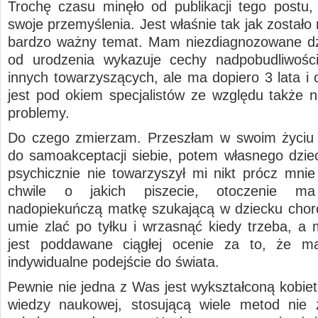
Trochę czasu minęło od publikacji tego postu,
swoje przemyślenia. Jest właśnie tak jak zostało 
bardzo ważny temat. Mam niezdiagnozowane dz
od urodzenia wykazuje cechy nadpobudliwośc
innych towarzyszących, ale ma dopiero 3 lata i 
jest pod okiem specjalistów ze względu także 
problemy.
Do czego zmierzam. Przeszłam w swoim życiu 
do samoakceptacji siebie, potem własnego dziec
psychicznie nie towarzyszył mi nikt prócz mnie
chwile o jakich piszecie, otoczenie 
nadopiekuńczą matkę szukającą w dziecku choró
umie zlać po tyłku i wrzasnąć kiedy trzeba, a 
jest poddawane ciągłej ocenie za to, że m
indywidualne podejście do świata.
Pewnie nie jedna z Was jest wykształconą kobiet
wiedzy naukowej, stosującą wiele metod nie 