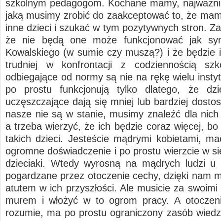
szkolnym pedagogom. Kochane mamy, najważnie
jaką musimy zrobić do zaakceptować to, że mamy
inne dzieci i szukać w tym pozytywnych stron. Z
że nie będą one może funkcjonować jak sy
Kowalskiego (w sumie czy muszą?) i że będzie 
trudniej w konfrontacji z codziennością szk
odbiegające od normy są nie na rękę wielu insty
po prostu funkcjonują tylko dlatego, że dzi
uczęszczające dają się mniej lub bardziej dosto
nasze nie są w stanie, musimy znaleźć dla nich 
a trzeba wierzyć, że ich będzie coraz więcej, bo
takich dzieci. Jesteście mądrymi kobietami, m
ogromne doświadczenie i po prostu wierzcie w si
dzieciaki. Wtedy wyrosną na mądrych ludzi u 
pogardzane przez otoczenie cechy, dzięki nam m
atutem w ich przyszłości. Ale musicie za swoimi
murem i włożyć w to ogrom pracy. A otoczeni
rozumie, ma po prostu ograniczony zasób wiedzy