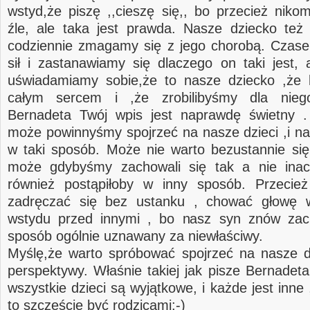
wstyd,że piszę ,,cieszę się,, bo przecież niko
źle, ale taka jest prawda. Nasze dziecko te
codziennie zmagamy się z jego chorobą. Czas
sił i zastanawiamy się dlaczego on taki jest, a
uświadamiamy sobie,że to nasze dziecko ,że
całym sercem i ,że zrobilibyśmy dla nieg
Bernadeta Twój wpis jest naprawdę świetny .
może powinnyśmy spojrzeć na nasze dzieci ,i na
w taki sposób. Może nie warto bezustannie się
może gdybyśmy zachowali się tak a nie inacz
również postąpiłoby w inny sposób. Przecie
zadręczać się bez ustanku , chować głowę 
wstydu przed innymi , bo nasz syn znów zac
sposób ogólnie uznawany za niewłaściwy.
Myślę,że warto spróbować spojrzeć na nasze dz
perspektywy. Właśnie takiej jak pisze Bernadeta
wszystkie dzieci są wyjątkowe, i każde jest inn
to szczęście być rodzicami:-)