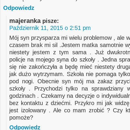
Odpowiedz
majeranka
pisze:
Październik 11, 2015 o 2:51 pm
Mój syn przysparza mi wielu problemow , ale 
czasem brak mi sil .Jestem matka samotnie w
niestety jestem z tym sama . Już dwukrot
policje na mojego syna do szkoły . Jedna spr
się nie zakończyła a będę mieć niestety drug
jak dużo wytrzymam. Szkoła nie pomaga tylko
pod nogi. Obecnie syn mój ma zakaz przyc
szkoły . Przychodzi tylko na sprawdziany 
godzinach . Czekamy na decyzje o indywidual
bez kontaktu z dziećmi. Przykro mi jak widzę
jest izolowany . Ale co mam zrobić ? Czy 
pomoże?
Odpowiedz