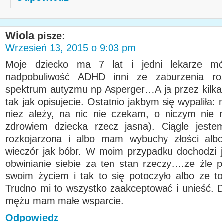
Wiola
pisze:
Wrzesień 13, 2015 o 9:03 pm
Moje dziecko ma 7 lat i jedni lekarze m
nadpobuliwość ADHD inni ze zaburzenia r
spektrum autyzmu np Asperger…A ja przez kilka l
tak jak opisujecie. Ostatnio jakbym się wypaliła:
niez ależy, na nic nie czekam, o niczym nie
zdrowiem dziecka rzecz jasna). Ciągle jest
rozkojarzona i albo mam wybuchy złości albo
wieczór jak bóbr. W moim przypadku dochodzi j
obwinianie siebie za ten stan rzeczy….ze źle 
swoim życiem i tak to się potoczyło albo ze t
Trudno mi to wszystko zaakceptować i unieść.
mężu mam małe wsparcie.
Odpowiedz