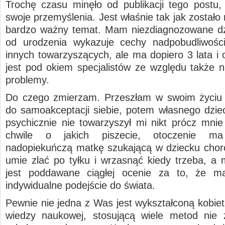
Trochę czasu minęło od publikacji tego postu,
swoje przemyślenia. Jest właśnie tak jak zostało 
bardzo ważny temat. Mam niezdiagnozowane dz
od urodzenia wykazuje cechy nadpobudliwośc
innych towarzyszących, ale ma dopiero 3 lata i 
jest pod okiem specjalistów ze względu także 
problemy.
Do czego zmierzam. Przeszłam w swoim życiu 
do samoakceptacji siebie, potem własnego dziec
psychicznie nie towarzyszył mi nikt prócz mnie
chwile o jakich piszecie, otoczenie 
nadopiekuńczą matkę szukającą w dziecku choró
umie zlać po tyłku i wrzasnąć kiedy trzeba, a 
jest poddawane ciągłej ocenie za to, że m
indywidualne podejście do świata.
Pewnie nie jedna z Was jest wykształconą kobiet
wiedzy naukowej, stosującą wiele metod nie 