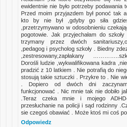
ewidentnie nie było potrzeby podawania t
Przed moim przyjazdem był ponoć tak a
kto by nie był ,gdyby go siła gdzie
,przetrzymywano w odosobnieniu czekając 
pogotowie. Jak przyjechałam do szkoły
trzymany przez dwóch sanitariuszy,o
,pedagog i psycholog szkoły . Biedny zde
,zestresowany,zapłakany …………..sz
Dorośli ludzie ,wykwalifikowana kadra ,n
pradzić z 10 latkiem . Nie potrafią do nieg
stosują takie sztuczki . Przykre to . Nie w
. Dopiero od dwóch dni zaczynam
funkcjonować . Nic mnie tak nie dobiło ja
.Teraz czeka mnie i mojego ADHD-
przesłuchanie na policji i sąd rodzinny 
sie czegoś obawiać . Może ktoś mi coś po
Odpowiedz