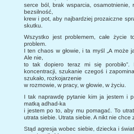
serce ból, brak wsparcia, osamotnienie, 
bezsilność,
krew i pot, aby najbardziej prozaiczne sp
skutku.
Wszystko jest problemem, całe życie to
problem.
I ten chaos w głowie, i ta myśl „A może 
Ale nie,
to tak dopiero teraz mi się porobiło”. 
koncentracji, szukanie czegoś i zapomin
szukało, rozkojarzenie
w rozmowie, w pracy, w głowie, w życiu.
I tak naprawdę pytanie kim ja jestem i 
matką adhad-ka
i jestem po to, aby mu pomagać. To utra
utrata siebie. Utrata siebie. A nikt nie chce 
Stąd agresja wobec siebie, dziecka i świat