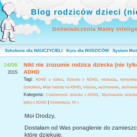
Blog rodziców dzieci (n
Doświadczenia Mamy Intelig
Szkolenie dla NAUCZYCIELI
Kurs dla RODZICÓW
System Mot
24/06
Nikt nie zrozumie rodzica dziecka (nie tylk
ADHD
2015
Tagi:
,
,
,
ADHD u dzieci
Dziecko z ADHD
edukacja
komunika
,
,
,
,
dzieckiem
Moje metody na ADHD
rodzina
wychowanie
zachowa
Kategoria:
,
Codzienność dziecka z ADHD
Wychowanie dziecka
|
tylko) z ADHD
Komentarzy: 45 »
Moi Drodzy,
Dostałam od Was ponaglenie do zamieszcz
które dziękuję.