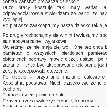
dobrze panstwo prowadza dziecko.”
Duzo pracy kosztuje taki maly wariat, a
odpowiedzialnoscia stwierdzam ze warto, ze n
byc lepiej.
Po pierwsze zaakceptujmy nasze dziecko takie ja
Po drugie rozkochajmy się w nim i wyluzujmy tr
sa niepowtarzalne i wyjatkowe.
Uwierzmy, ze nie maja zlej woli. One tez chca 
pamietac o wszystkich pierdolach pamiet
obietnicach poprawy, mowic ciszej, usiasc i po 
zadanie, i chca byc akceptowane tak samo jak
zeby je akceptowalo otoczenie.
Po trzecie – przytulanie mizianie calowanie
Absolutna podstawa. Niech dziecko wie ze je a
kochamy.
Tlumaczmy cierpliwie do bolu.
Czasem trzeba wylaczyc emocje, trenujmy.
Podejdzmy do swojego adhdowca pozytywnie.