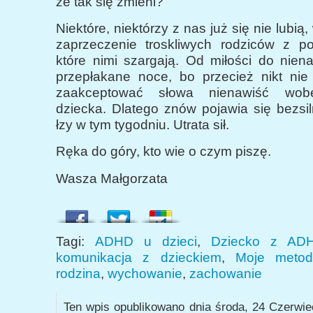
że tak się zmieni?
Niektóre, niektórzy z nas już się nie lubią
zaprzeczenie troskliwych rodziców z p
które nimi szargają. Od miłości do niena
przepłakane noce, bo przecież nikt nie 
zaakceptować słowa nienawiść wob
dziecka. Dlatego znów pojawia się bezsil
łzy w tym tygodniu. Utrata sił.
Ręka do góry, kto wie o czym piszę.
Wasza Małgorzata
Tagi:
ADHD u dzieci
,
Dziecko z AD
komunikacja z dzieckiem
,
Moje meto
rodzina
,
wychowanie
,
zachowanie
Ten wpis opublikowano dnia środa, 24 Czerwie