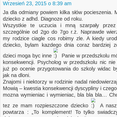
Wrzesień 23, 2015 o 8:39 am
Ja dla odmiany powiem kilka słów pocieszenia. 
dziecko z adhd. Diagnoze od roku.
Wszystkie te uczucia i mną szarpały przez
szczególnie od 2go do 7go r.ż. Naprawde wier
my rodzice ciagle cos robimy zle. A kiedy urod
dziecko, bylam kazdego dnia coraz bardziej 
dzieci moga byc inne
Panie w przedszkolu mó
konsekwencji. Psycholog w przedszkolu nic nie
już po ocenie przygotowania do szkoly widac b
jak na dloni.
Znajomi i niektorzy w rodzinie nadal niedowierza
Mowią – kwestia konsekwencji dyscypliny i czego
mozna wymieniac i wymieniac, bla bla bla… Ch
tez ze mam rozpieszczone dziecko
A nasza
powtarza : „To komplement! To tylko swiadcz