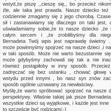
wstyd,że piszę ,,cieszę się,, bo przecież niko
źle, ale taka jest prawda. Nasze dziecko te
codziennie zmagamy się z jego chorobą. Czas
sił i zastanawiamy się dlaczego on taki jest, a
uświadamiamy sobie,że to nasze dziecko ,że
całym sercem i ,że zrobilibyśmy dla nieg
Bernadeta Twój wpis jest naprawdę świetny .
może powinnyśmy spojrzeć na nasze dzieci ,i na
w taki sposób. Może nie warto bezustannie się
może gdybyśmy zachowali się tak a nie inacz
również postąpiłoby w inny sposób. Przecie
zadręczać się bez ustanku , chować głowę 
wstydu przed innymi , bo nasz syn znów zac
sposób ogólnie uznawany za niewłaściwy.
Myślę,że warto spróbować spojrzeć na nasze dz
perspektywy. Właśnie takiej jak pisze Bernadeta
wszystkie dzieci są wyjątkowe, i każde jest inn
to szczęście być rodzicami:-)