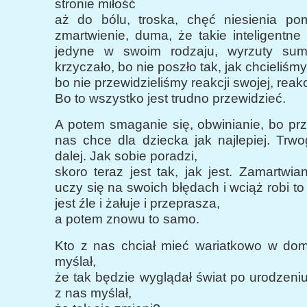
stronie miłość
aż do bólu, troska, chęć niesienia po
zmartwienie, duma, że takie inteligentne 
jedyne w swoim rodzaju, wyrzuty sumi
krzyczało, bo nie poszło tak, jak chcieliśmy
bo nie przewidzieliśmy reakcji swojej, reakc
Bo to wszystko jest trudno przewidzieć.
A potem smaganie się, obwinianie, bo pr
nas chce dla dziecka jak najlepiej. Trw
dalej. Jak sobie poradzi,
skoro teraz jest tak, jak jest. Zamartwian
uczy się na swoich błędach i wciąż robi t
jest źle i żałuje i przeprasza,
a potem znowu to samo.
Kto z nas chciał mieć wariatkowo w do
myślał,
że tak będzie wyglądał świat po urodzeni
z nas myślał,