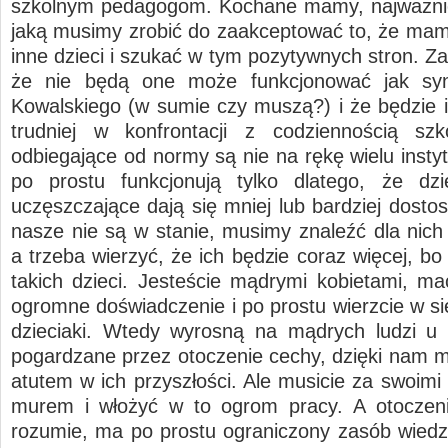
szkolnym pedagogom. Kochane mamy, najważnie
jaką musimy zrobić do zaakceptować to, że mamy
inne dzieci i szukać w tym pozytywnych stron. Z
że nie będą one może funkcjonować jak sy
Kowalskiego (w sumie czy muszą?) i że będzie 
trudniej w konfrontacji z codziennością szk
odbiegające od normy są nie na rękę wielu insty
po prostu funkcjonują tylko dlatego, że dzi
uczęszczające dają się mniej lub bardziej dosto
nasze nie są w stanie, musimy znaleźć dla nich 
a trzeba wierzyć, że ich będzie coraz więcej, bo
takich dzieci. Jesteście mądrymi kobietami, m
ogromne doświadczenie i po prostu wierzcie w si
dzieciaki. Wtedy wyrosną na mądrych ludzi u 
pogardzane przez otoczenie cechy, dzięki nam m
atutem w ich przyszłości. Ale musicie za swoimi
murem i włożyć w to ogrom pracy. A otoczeni
rozumie, ma po prostu ograniczony zasób wiedzy