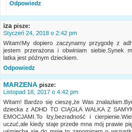
Odpowiedz
iza
pisze:
Styczeń 24, 2018 o 2:42 pm
Witam!My dopiero zaczynamy przygodę z adhd
jestem przerażona i obwiniam siebie.Synek m
latka jest późnym dzieckiem.
Odpowiedz
MARZENA
pisze:
Listopad 18, 2017 o 4:42 pm
Witam! Bardzo się cieszę,że Was znalazłam.By
dziecka z ADHD TO CIĄGŁA WALKA Z SAMY
EMOCJAMI.To łzy,bezradność i cierpienie.Wie
uczuć,ale kiedy staje przede mna mój prawie pię
uśmiecha się do mnie to zapominam o wszystk