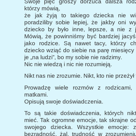
Swoje pięć groszy dorzuca dalsza rodz
którzy mówią,
że jak żyją to takiego dziecka nie wid
poradziliby sobie lepiej, że jakby oni w
dziecko by było inne, lepsze, a nie z
Mówią, że powinniśmy być bardziej jacyś 
jako rodzice. Są nawet tacy, którzy ch
dziecko wziąć do siebie na parę miesięcy
je „na ludzi”, bo my sobie nie radzimy.
Nic nie wiedzą i nic nie rozumieją.
Nikt nas nie zrozumie. Nikt, kto nie przeżył 
Prowadzę wiele rozmów z rodzicami, n
matkami.
Opisują swoje doświadczenia.
To są takie doświadczenia, których nikt
mieć. Tak ogromne emocje, tak skrajne o
swojego dziecka. Wszystkie emocje: zło
bezradność, żal, trudność w zrozumieniu