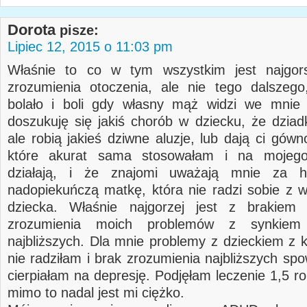
Dorota
pisze:
Lipiec 12, 2015 o 11:03 pm
Właśnie to co w tym wszystkim jest najgor
zrozumienia otoczenia, ale nie tego dalszego,
bolało i boli gdy własny mąż widzi we mnie 
doszukuję się jakiś chorób w dziecku, że dziad
ale robią jakieś dziwne aluzje, lub dają ci gów
które akurat sama stosowałam i na mojeg
działają, i że znajomi uważają mnie za hi
nadopiekuńczą matkę, która nie radzi sobie z
dziecka. Właśnie najgorzej jest z brakiem a
zrozumienia moich problemów z synkiem
najbliższych. Dla mnie problemy z dzieckiem z k
nie radziłam i brak zrozumienia najbliższych sp
cierpiałam na depresję. Podjęłam leczenie 1,5 r
mimo to nadal jest mi ciężko.