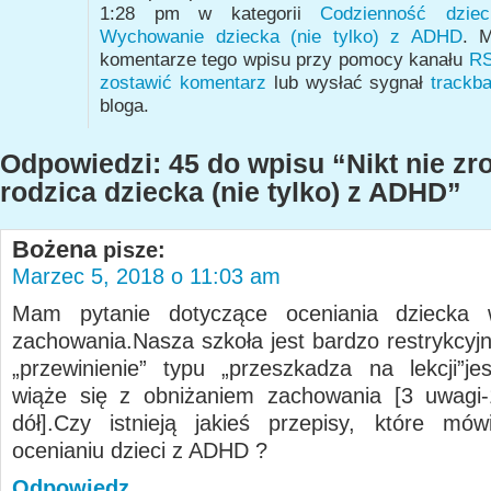
1:28 pm w kategorii
Codzienność dzi
Wychowanie dziecka (nie tylko) z ADHD
. M
komentarze tego wpisu przy pomocy kanału
RS
zostawić komentarz
lub wysłać sygnał
trackb
bloga.
Odpowiedzi: 45 do wpisu “Nikt nie zr
rodzica dziecka (nie tylko) z ADHD”
Bożena
pisze:
Marzec 5, 2018 o 11:03 am
Mam pytanie dotyczące oceniania dziecka
zachowania.Nasza szkoła jest bardzo restrykcyjn
„przewinienie” typu „przeszkadza na lekcji”j
wiąże się z obniżaniem zachowania [3 uwagi-
dół].Czy istnieją jakieś przepisy, które mó
ocenianiu dzieci z ADHD ?
Odpowiedz