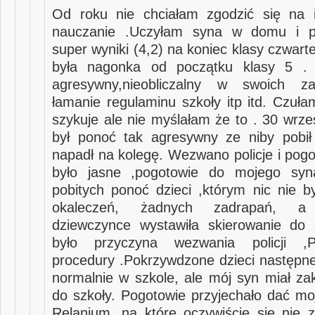
Od roku nie chciałam zgodzić się na i
nauczanie .Uczyłam syna w domu i pr
super wyniki (4,2) na koniec klasy czwar
była nagonka od początku klasy 5 . 
agresywny,nieobliczalny w swoich za
łamanie regulaminu szkoły itp itd. Czuła
szykuje ale nie myślałam że to . 30 wrze
był ponoć tak agresywny ze niby pobił
napadł na kolegę. Wezwano policje i pogo
było jasne ,pogotowie do mojego sy
pobitych ponoć dzieci ,którym nic nie b
okaleczeń, żadnych zadrapań, a h
dziewczynce wystawiła skierowanie do 
było przyczyna wezwania policji ,
procedury .Pokrzywdzone dzieci następne
normalnie w szkole, ale mój syn miał zak
do szkoły. Pogotowie przyjechało dać m
Relanium ,na które oczywiście się nie 