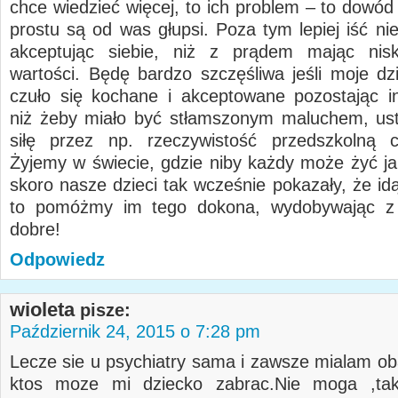
chce wiedzieć więcej, to ich problem – to dowód
prostu są od was głupsi. Poza tym lepiej iść ni
akceptując siebie, niż z prądem mając nisk
wartości. Będę bardzo szczęśliwa jeśli moje dz
czuło się kochane i akceptowane pozostając in
niż żeby miało być stłamszonym maluchem, us
siłę przez np. rzeczywistość przedszkolną c
Żyjemy w świecie, gdzie niby każdy może żyć ja
skoro nasze dzieci tak wcześnie pokazały, że id
to pomóżmy im tego dokona, wydobywając z 
dobre!
Odpowiedz
wioleta
pisze:
Październik 24, 2015 o 7:28 pm
Lecze sie u psychiatry sama i zawsze mialam ob
ktos moze mi dziecko zabrac.Nie moga ,ta