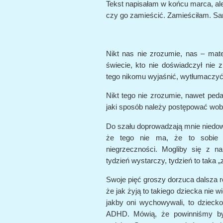
Tekst napisałam w końcu marca, ale
czy go zamieścić. Zamieściłam. Sam
Nikt nas nie zrozumie, nas – mat
świecie, kto nie doświadczył nie
tego nikomu wyjaśnić, wytłumaczyć
Nikt tego nie zrozumie, nawet ped
jaki sposób należy postępować wob
Do szału doprowadzają mnie niedow
że tego nie ma, że to sobie k
niegrzeczności. Mogliby się z na
tydzień wystarczy, tydzień to taka „
Swoje pięć groszy dorzuca dalsza r
że jak żyją to takiego dziecka nie wid
jakby oni wychowywali, to dziecko
ADHD. Mówią, że powinniśmy być 