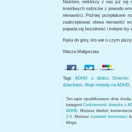
Niektóre, niektórzy z nas już się 
troskliwych rodziców z powodu emoc
nienawiści. Później przepłakane no
zaakceptować słowa nienawiść wo
pojawia się bezsilność i kolejne łzy 
Ręka do góry, kto wie o czym piszę
Wasza Małgorzata
Tagi:
ADHD u dzieci
,
Dziecko
dzieckiem
,
Moje metody na ADHD
,
Ten wpis opublikowano dnia środa
kategorii
Codzienność dziecka z 
ADHD
. Możesz śledzić komentarz
2.0
. Możesz
zostawić komentarz
lu
bloga.