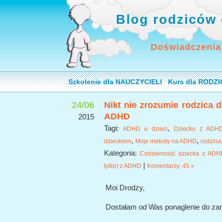
Blog rodziców 
Doświadczenia
Szkolenie dla NAUCZYCIELI
Kurs dla RODZ
24/06
Nikt nie zrozumie rodzica dz
ADHD
2015
Tagi:
,
ADHD u dzieci
Dziecko z ADH
,
,
dzieckiem
Moje metody na ADHD
rodzina
Kategoria:
Codzienność dziecka z ADH
|
tylko) z ADHD
Komentarzy: 45 »
Moi Drodzy,
Dostałam od Was ponaglenie do zami