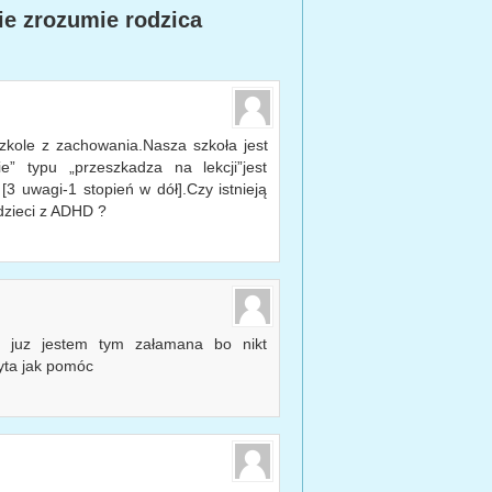
ie zrozumie rodzica
zkole z zachowania.Nasza szkoła jest
e” typu „przeszkadza na lekcji”jest
 uwagi-1 stopień w dół].Czy istnieją
dzieci z ADHD ?
juz jestem tym załamana bo nikt
pyta jak pomóc