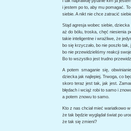
I tak naprawdę pytanie kim ja jest
i jestem po to, aby mu pomagać. To u
siebie. A nikt nie chce zatracić siebi
Stąd agresja wobec siebie, dziecka i
aż do bólu, troska, chęć niesienia
takie inteligentne i wrażliwe, że je
bo się krzyczało, bo nie poszło tak, 
bo nie przewidzieliśmy reakcji swojej
Bo to wszystko jest trudno przewidz
A potem smaganie się, obwiniani
dziecka jak najlepiej. Trwoga, co będ
skoro teraz jest tak, jak jest. Zama
błędach i wciąż robi to samo i znowu 
a potem znowu to samo.
Kto z nas chciał mieć wariatkowo w
że tak będzie wyglądał świat po uro
że tak się zmieni?