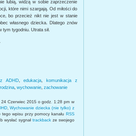
nie lubią, widzą w sobie zaprzeczenie
ji, które nimi szargają. Od miłości do
ce, bo przecież nikt nie jest w stanie
bec własnego dziecka. Dlatego znów
w tym tygodniu. Utrata sił.
.
 z ADHD
,
edukacja
,
komunikacja z
rodzina
,
wychowanie
,
zachowanie
, 24 Czerwiec 2015 o godz. 1:28 pm w
ADHD
,
Wychowanie dziecka (nie tylko) z
e tego wpisu przy pomocy kanału
RSS
b wysłać sygnał
trackback
ze swojego