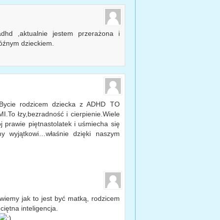
hd ,aktualnie jestem przerażona i
późnym dzieckiem.
.Bycie rodzicem dziecka z ADHD TO
 łzy,bezradność i cierpienie.Wiele
 prawie piętnastolatek i uśmiecha się
y wyjątkowi…właśnie dzięki naszym
wiemy jak to jest być matką, rodzicem
iętna inteligencja.