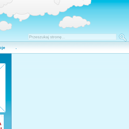
cje
.