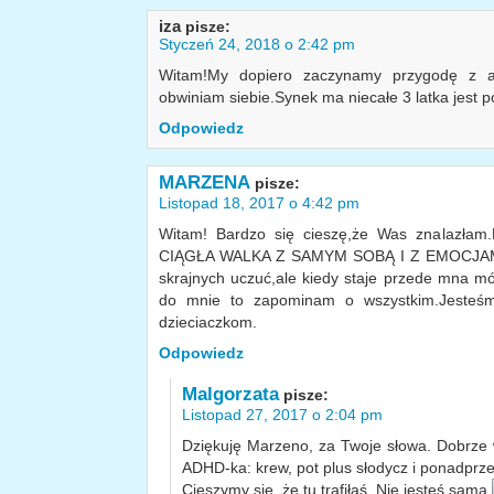
iza
pisze:
Styczeń 24, 2018 o 2:42 pm
Witam!My dopiero zaczynamy przygodę z ad
obwiniam siebie.Synek ma niecałe 3 latka jest 
Odpowiedz
MARZENA
pisze:
Listopad 18, 2017 o 4:42 pm
Witam! Bardzo się cieszę,że Was znalazłam
CIĄGŁA WALKA Z SAMYM SOBĄ I Z EMOCJAMI.To
skrajnych uczuć,ale kiedy staje przede mna mój
do mnie to zapominam o wszystkim.Jesteśm
dzieciaczkom.
Odpowiedz
Malgorzata
pisze:
Listopad 27, 2017 o 2:04 pm
Dziękuję Marzeno, za Twoje słowa. Dobrze 
ADHD-ka: krew, pot plus słodycz i ponadprzec
Cieszymy się, że tu trafiłaś. Nie jesteś sama