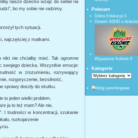
eliby nasze dziecko wziąć do siebie na
ludzi”, bo my sobie nie radzimy.
Polecam
Dobra Edukacja
0
Oswoić ADHD u dzieck
przeżył tych sytuacji.
, najczęściej z matkami.
h nikt nie chciałby mieć. Tak ogromne
Wypasione Kolonie
0
c swojego dziecka. Wszystkie emocje:
Kategorie
 trudność w zrozumieniu, rozrywający
nie, rozgoryczenie, bezsilność,
zne sprawy doszły do skutku.
 to jeden wielki problem.
oże ja to też mam? Ale nie,
”. I trudności w koncentracji, szukanie
kało, rozkojarzenie
yciu.