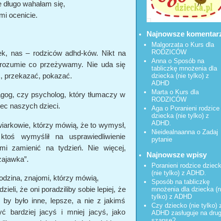
 długo wahałam się,
i ocenicie.
Najnowsze komentar
Malgorzata
o
Kurs dla
RODZICÓW
ek, nas – rodziców adhd-ków. Nikt na
Anna o
Sposób na
 zrozumie co przeżywamy. Nie uda się
tabliczkę mnożenia dla
, przekazać, pokazać.
dziecka (nie tylko) z
ADHD
Marta o
Kurs dla
agog, czy psycholog, który tłumaczy w
RODZICÓW
ec naszych dzieci.
Aga o
Poranieni rodzice
dziecka (nie tylko) z
ADHD.
iarkowie,
którzy mówią, że to wymysł,
Nieidealnaanna
o
Zadaj
toś wymyślił na usprawiedliwienie
pytanie
mi zamienić na tydzień. Nie więcej,
Najnowsze wpisy
zajawka”.
Poranieni rodzice dziec
(nie tylko) z ADHD.
odzina, znajomi, którzy mówią,
Sposób na tabliczkę
zieli, że oni poradziliby sobie lepiej, że
mnożenia dla dziecka (n
tylko) z ADHD
 by było inne, lepsze, a nie z jakimś
Czy dziecko (nie tylko) 
bardziej jacyś i mniej jacyś, jako
ADHD zasługuje na dru
szansę?