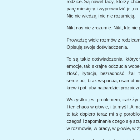
rodzice. Są nawet tacy, którzy chci
parę miesięcy i wyprowadzić je „na 
Nic nie wiedzą i nic nie rozumieją.
Nikt nas nie zrozumie. Nikt, kto nie 
Prowadzę wiele rozmów z rodzicami
Opisują swoje doświadczenia.
To są takie doświadczenia, któryc
emocje, tak skrajne odczucia wobe
złość, irytacja, bezradność, żal,
serce ból, brak wsparcia, osamotnie
krew i pot, aby najbardziej prozaic
Wszystko jest problemem, całe życie
I ten chaos w głowie, i ta myśl „A m
to tak dopiero teraz mi się porobiło
czegoś i zapominanie czego się szu
w rozmowie, w pracy, w głowie, w ż