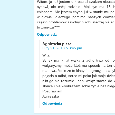
Witam, ja też jestem u kresu sił szukam nieust
synowi, ale całej rodzinie. Mój syn ma 15 lat
chłopcem. Nie jestem chyba już w stanie mu p
w głowie…dlaczego pomimo naszych codzien
często problemów szkolnych robi inaczej niż sobi
to zmierza???
Odpowiedz
Agnieszka
pisze:
Luty 21, 2018 o 3:45 pm
Witam
Synek ma 7 lat walka z adhd trwa od ro
wulgaryzmy, może ktoś ma sposób na ten ob
mam wrażenie że te klasy integracyjne są ty
pojęcia o adhd, serce mi pęka jak moje dziec
nikt go nie rozumie i pani wciąż stawia do
słońce i nie wyobrażam sobie życia bez nieg
Pozdrawiam
Agnieszka
Odpowiedz