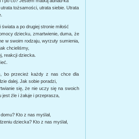
em i po co? Jestem matką adhad-ka
trata tożsamości, utrata siebie. Utrata
e.
 świata a po drugiej stronie miłość
 pomocy dziecku, zmartwienie, duma, że
dyne w swoim rodzaju, wyrzuty sumienia,
jak chcieliśmy,
, reakcji dziecka.
ieć.
e, bo przecież każdy z nas chce dla
zie dalej. Jak sobie poradzi,
rtwianie się, że nie uczy się na swoich
jest źle i żałuje i przeprasza,
 domu? Kto z nas myślał,
dzeniu dziecka? Kto z nas myślał,