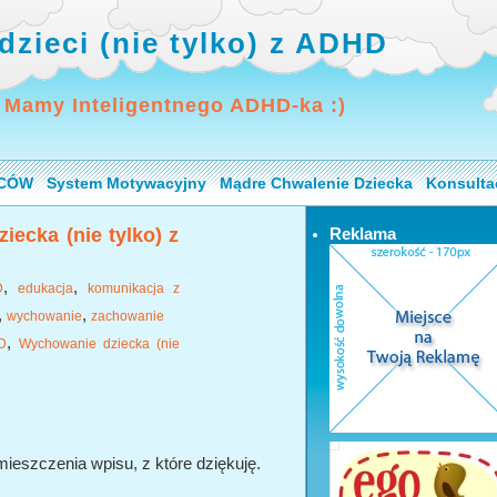
dzieci (nie tylko) z ADHD
 Mamy Inteligentnego ADHD-ka :)
ICÓW
System Motywacyjny
Mądre Chwalenie Dziecka
Konsulta
iecka (nie tylko) z
Reklama
,
,
D
edukacja
komunikacja z
,
,
wychowanie
zachowanie
,
D
Wychowanie dziecka (nie
eszczenia wpisu, z które dziękuję.