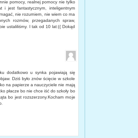
annie pomocy, realnej pomocy nie tylko
 i jest fantastycznym, inteligentnym
omagać, nie rozumiem, nie wiem co ma
nych rozmów, przegadanych spraw,
e ustaliliśmy. I tak od 10 lat:(( Dokąd
ku dodatkowo u synka pojawiają się
jaw. Dziś było znów ścięcie w szkole
lko na papierze a nauczyciele nie mają
ko płacze bo nie chce iść do szkoły bo
 kąta bo jest rozszerzony.Kocham moje
o.