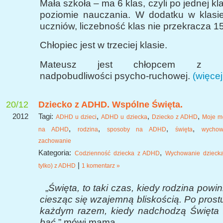
Mała szkoła – ma 6 klas, czyli po jednej k
poziomie nauczania. W dodatku w klasie 
uczniów, liczebność klas nie przekracza 1
Chłopiec jest w trzeciej klasie.
Mateusz jest chłopcem z roz
nadpobudliwości psycho-ruchowej.
(więce
20/12
Dziecko z ADHD. Wspólne Święta.
2012
Tagi:
,
,
,
ADHD u dzieci
ADHD u dziecka
Dziecko z ADHD
Moje m
,
,
,
,
na ADHD
rodzina
sposoby na ADHD
święta
wychow
zachowanie
Kategoria:
,
Codzienność dziecka z ADHD
Wychowanie dziecka
|
tylko) z ADHD
1 komentarz »
„
Święta, to taki czas, kiedy rodzina powi
ciesząc się wzajemną bliskością. Po prostu
każdym razem, kiedy nadchodzą Święta
bać.
” mówi mama