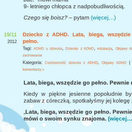
9- letniego chłopca z nadpobudliwością.
Czego się boisz?
– pytam
(więcej…)
19/11
Dziecko z ADHD. Lata, biega, wszędzie
pełno.
2012
Tagi:
,
,
,
ADHD u dziecka
Dziecko z ADHD
edukacja
Objawy 
zachowanie
Kategoria:
,
Codzienność dziecka z ADHD
Objawy ADHD
komentarzy »
Lata, biega, wszędzie go pełno. Pewni
Kiedy w piękne jesienne popołudnie b
zabaw z córeczką, spotkałyśmy jej kolegę
„
Lata, biega, wszędzie go pełno. Pewn
mówi o swoim synku znajoma.
(więcej…