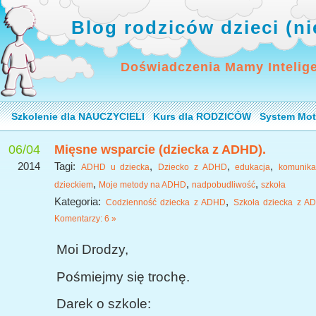
Blog rodziców dzieci (n
Doświadczenia Mamy Intelig
Szkolenie dla NAUCZYCIELI
Kurs dla RODZICÓW
System Mot
06/04
Mięsne wsparcie (dziecka z ADHD).
2014
Tagi:
,
,
,
ADHD u dziecka
Dziecko z ADHD
edukacja
komunika
,
,
,
dzieckiem
Moje metody na ADHD
nadpobudliwość
szkoła
Kategoria:
,
Codzienność dziecka z ADHD
Szkoła dziecka z A
Komentarzy: 6 »
Moi Drodzy,
Pośmiejmy się trochę.
Darek o szkole: