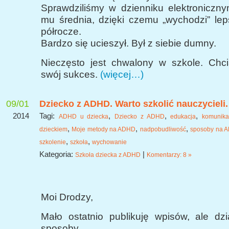
Sprawdziliśmy w dzienniku elektroniczny
mu średnia, dzięki czemu „wychodzi” le
półrocze.
Bardzo się ucieszył. Był z siebie dumny.
Nieczęsto jest chwalony w szkole. Chcia
swój sukces.
(więcej…)
09/01
Dziecko z ADHD. Warto szkolić nauczycieli.
2014
Tagi:
,
,
,
ADHD u dziecka
Dziecko z ADHD
edukacja
komunika
,
,
,
dzieckiem
Moje metody na ADHD
nadpobudliwość
sposoby na 
,
,
szkolenie
szkoła
wychowanie
Kategoria:
|
Szkoła dziecka z ADHD
Komentarzy: 8 »
Moi Drodzy,
Mało ostatnio publikuję wpisów, ale dz
sposoby.