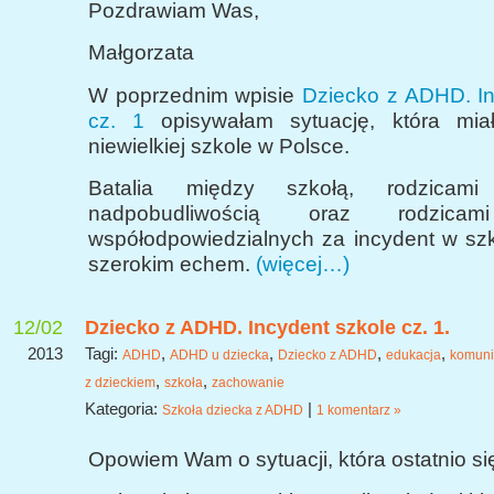
Pozdrawiam Was,
Małgorzata
W poprzednim wpisie
Dziecko z ADHD. In
cz. 1
opisywałam sytuację, która mia
niewielkiej szkole w Polsce.
Batalia między szkołą, rodzicam
nadpobudliwością oraz rodzicam
współodpowiedzialnych za incydent w szk
szerokim echem.
(więcej…)
12/02
Dziecko z ADHD. Incydent szkole cz. 1.
2013
Tagi:
,
,
,
,
ADHD
ADHD u dziecka
Dziecko z ADHD
edukacja
komuni
,
,
z dzieckiem
szkoła
zachowanie
Kategoria:
|
Szkoła dziecka z ADHD
1 komentarz »
Opowiem Wam o sytuacji, która ostatnio si