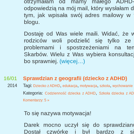
otrzymałam od mamy małego ADHD-ka
odpowiedzią na mój mail, który wysłałam 
tym, jak wpisała swój adres mailowy w 
blogu.
Dostaję od Was wiele maili. Widać, że 
rodziców woli podzielić się tylko z
problemami i spostrzeżeniami na t
Skarbów. Wielu z Was wybiera konsultac
bo sprawniej.
(więcej…)
16/01
Sprawdzian z geografii (dziecko z ADHD)
2014
Tagi:
,
,
,
,
Dziecko z ADHD
edukacja
motywacja
szkoła
wychowanie
Kategoria:
,
Codzienność dziecka z ADHD
Szkoła dziecka z A
Komentarzy: 5 »
To się nazywa motywacja!
Darek mocno uczył się do sprawdzianu
Dostał czwórkę i był bardzo z si