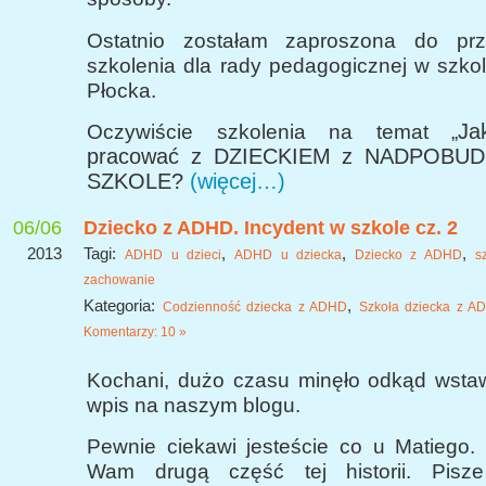
Ostatnio zostałam zaproszona do prz
szkolenia dla rady pedagogicznej w szko
Płocka.
Ja
Oczywiście szkolenia na temat „
pracować z DZIECKIEM z NADPOBU
SZKOLE?
(więcej…)
06/06
Dziecko z ADHD. Incydent w szkole cz. 2
2013
Tagi:
,
,
,
ADHD u dzieci
ADHD u dziecka
Dziecko z ADHD
s
zachowanie
Kategoria:
,
Codzienność dziecka z ADHD
Szkoła dziecka z A
Komentarzy: 10 »
Kochani, dużo czasu minęło odkąd wsta
wpis na naszym blogu.
Pewnie ciekawi jesteście co u Matiego.
Wam drugą część tej historii. Pisze 