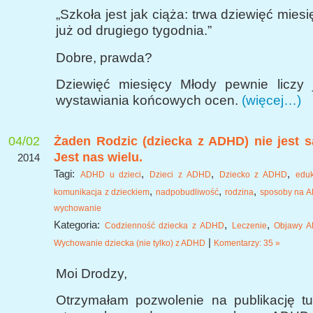
„Szkoła jest jak ciąża: trwa dziewięć miesi
już od drugiego tygodnia.”
Dobre, prawda?
Dziewięć miesięcy Młody pewnie liczy
wystawiania końcowych ocen.
(więcej…)
04/02
Żaden Rodzic (dziecka z ADHD) nie jest 
Jest nas wielu.
2014
Tagi:
,
,
,
ADHD u dzieci
Dzieci z ADHD
Dziecko z ADHD
edu
,
,
,
komunikacja z dzieckiem
nadpobudliwość
rodzina
sposoby na 
wychowanie
Kategoria:
,
,
Codzienność dziecka z ADHD
Leczenie
Objawy 
|
Wychowanie dziecka (nie tylko) z ADHD
Komentarzy: 35 »
Moi Drodzy,
Otrzymałam pozwolenie na publikację tuta