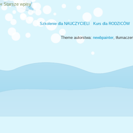
« Starsze wpisy
Szkolenie dla NAUCZYCIELI
Kurs dla RODZICÓW
Theme autorstwa:
newbpainter
, tłumacze